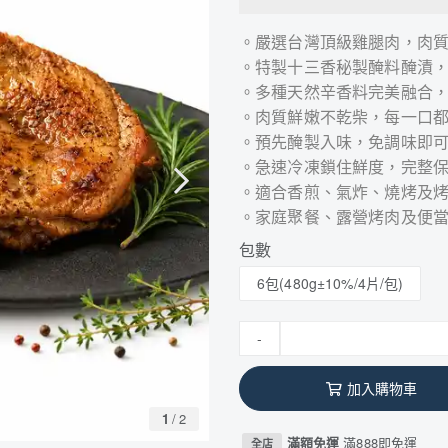
。嚴選台灣頂級雞腿肉，肉
。特製十三香秘製醃料醃漬
。多種天然辛香料完美融合
。肉質鮮嫩不乾柴，每一口
。預先醃製入味，免調味即
。急速冷凍鎖住鮮度，完整
。適合香煎、氣炸、燒烤及
。家庭聚餐、露營烤肉及便
包數
6包(480g±10%/4片/包)
-
加入購物車
1
/
2
滿額免運
滿888即免運
全店