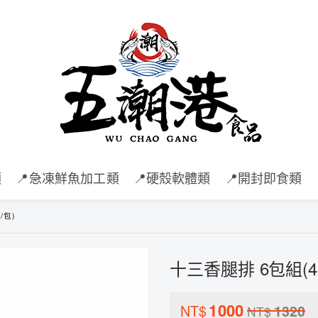
類
📍急凍鮮魚加工類
📍硬殼軟體類
📍開封即食類
/包)
十三香腿排 6包組(48
1000
NT$
1320
NT$