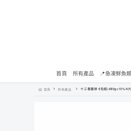
首頁
所有產品
📍急凍鮮魚
十三香腿排 6包組(480g±10%/4片
首頁
所有產品