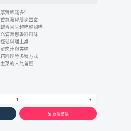
質厚實飽滿多汁
，香氣濃郁層次豐富
，鹹香回甘越吃越涮嘴
都充滿濃郁香料風味
可輕鬆料理上桌
保留肉汁與美味
烤箱料理等多種方式
當主菜的人氣首選
+
直接結帳