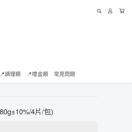
📍調理類
📍禮盒類
常見問題
0g±10%/4片/包)